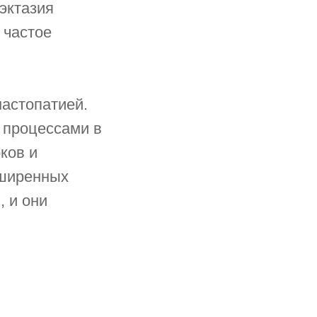
эктазия
 частое
астопатией.
 процессами в
ков и
сширенных
, и они