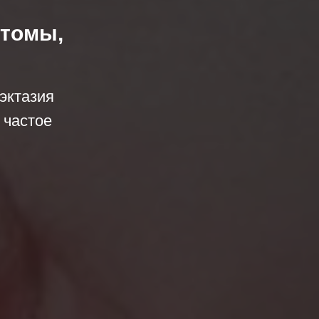
птомы,
эктазия
 частое